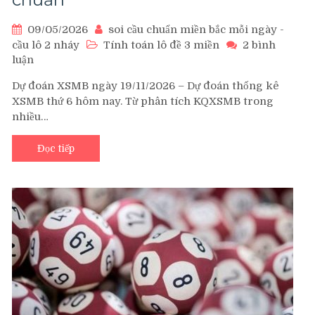
09/05/2026
soi cầu chuẩn miền bắc mỗi ngày -
cầu lô 2 nháy
Tính toán lô đề 3 miền
2 bình
ở
luận
Dự
Dự đoán XSMB ngày 19/11/2026 – Dự đoán thống kê
đoán
XSMB thứ 6 hôm nay. Từ phân tích KQXSMB trong
XSMB
nhiều…
ngày
19/11/2026
–
Đọc tiếp
Dự
đoán
Miền
Bắc
thứ
6
siêu
chuẩn