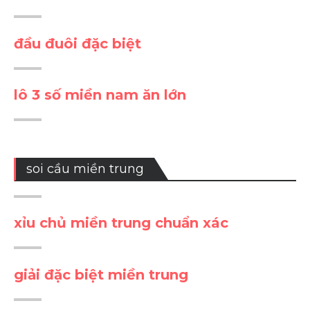
đầu đuôi đặc biệt
lô 3 số miền nam ăn lớn
soi cầu miền trung
xỉu chủ miền trung chuẩn xác
giải đặc biệt miền trung