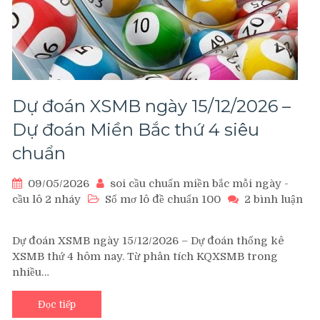
Dự đoán XSMB ngày 15/12/2026 –
Dự đoán Miền Bắc thứ 4 siêu
chuẩn
09/05/2026
soi cầu chuẩn miền bắc mỗi ngày -
cầu lô 2 nháy
Sổ mơ lô đề chuẩn 100
2 bình luận
ở
Dự
Dự đoán XSMB ngày 15/12/2026 – Dự đoán thống kê
đoán
XSMB thứ 4 hôm nay. Từ phân tích KQXSMB trong
XSMB
nhiều…
ngày
15/12/2026
–
Đọc tiếp
Dự