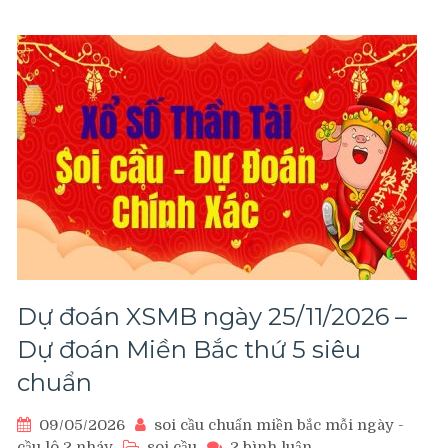
đoán
Miền
Bắc
thứ
4
siêu
chuẩn
Dự đoán XSMB ngày 25/11/2026 –
Dự đoán Miền Bắc thứ 5 siêu
chuẩn
09/05/2026
soi cầu chuẩn miền bắc mỗi ngày -
ở
cầu lô 2 nháy
soi cầu
2 bình luận