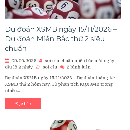
Dự đoán XSMB ngày 15/11/2026 –
Dự đoán Miền Bắc thứ 2 siêu
chuẩn
09/05/2026
soi cầu chuẩn miền bắc mỗi ngày -
ở
cầu lô 2 nháy
soi cầu
2 bình luận
Dự
Dự đoán XSMB ngày 15/11/2026 – Dự đoán thống kê
đoán
XSMB thứ 2 hôm nay. Từ phân tích KQXSMB trong
XSMB
nhiều…
ngày
15/11/2026
–
Đọc tiếp
Dự
đoán
Miền
Bắc