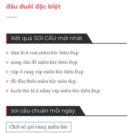
đầu đuôi đặc biệt
Kết quả SOI CẦU mới nhất
dàn lô 8 con miền bắc Siêu Đẹp
song thủ đề miền bắc Siêu Đẹp
cặp 3 càng víp miền bắc Siêu Đẹp
đề đầu đuôi miền bắc siêu đẹp
bạch thủ lô 2 nháy víp miền bắc Siêu Đẹp
soi cầu chuẩn mỗi ngày
Chốt số giờ vàng miền bắc