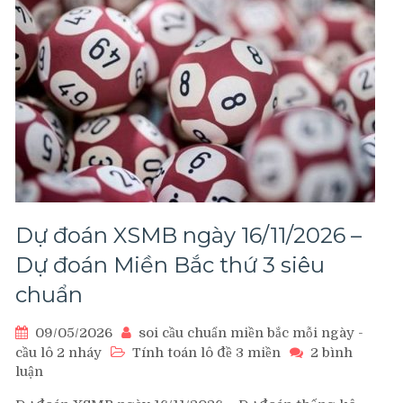
Bắc
thứ
2
siêu
chuẩn
Dự đoán XSMB ngày 16/11/2026 –
Dự đoán Miền Bắc thứ 3 siêu
chuẩn
09/05/2026
soi cầu chuẩn miền bắc mỗi ngày -
cầu lô 2 nháy
Tính toán lô đề 3 miền
2 bình
ở
luận
Dự