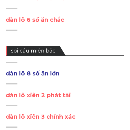
dàn lô 6 số ăn chắc
soi cầu miền bắc
dàn lô 8 số ăn lớn
dàn lô xiên 2 phát tài
dàn lô xiên 3 chính xác