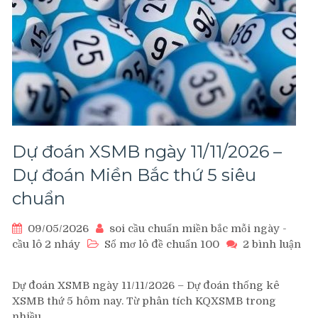
Dự đoán XSMB ngày 11/11/2026 –
Dự đoán Miền Bắc thứ 5 siêu
chuẩn
09/05/2026
soi cầu chuẩn miền bắc mỗi ngày -
cầu lô 2 nháy
Sổ mơ lô đề chuẩn 100
2 bình luận
ở
Dự
Dự đoán XSMB ngày 11/11/2026 – Dự đoán thống kê
đoán
XSMB thứ 5 hôm nay. Từ phân tích KQXSMB trong
XSMB
nhiều…