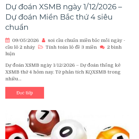
Dự đoán XSMB ngày 1/12/2026 –
Dự đoán Miền Bắc thứ 4 siêu
chuẩn
09/05/2026
soi cầu chuẩn miền bắc mỗi ngày -
cầu lô 2 nháy
Tính toán lô đề 3 miền
2 bình
ở
luận
Dự
Dự đoán XSMB ngày 1/12/2026 – Dự đoán thống kê
đoán
XSMB thứ 4 hôm nay. Từ phân tích KQXSMB trong
XSMB
nhiều…
ngày
1/12/2026
–
Đọc tiếp
Dự
đoán
Miền
Bắc
thứ
4
siêu