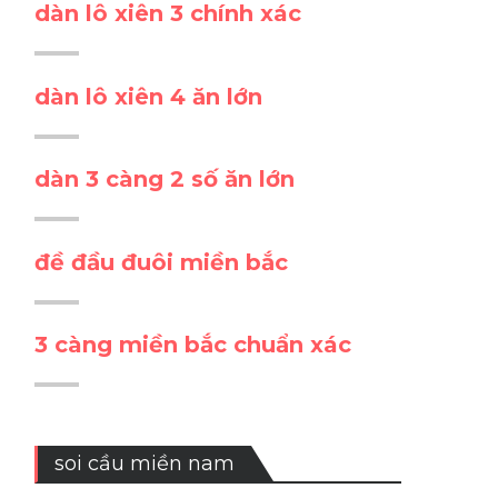
dàn lô xiên 3 chính xác
dàn lô xiên 4 ăn lớn
dàn 3 càng 2 số ăn lớn
đề đầu đuôi miền bắc
3 càng miền bắc chuẩn xác
soi cầu miền nam