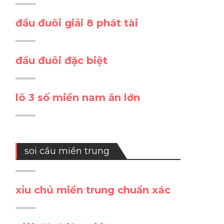
đầu đuôi giải 8 phát tài
đầu đuôi đặc biệt
lô 3 số miền nam ăn lớn
soi cầu miền trung
xỉu chủ miền trung chuẩn xác