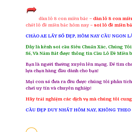
dàn lô 8 con miền bắc
– dàn lô 8 con miề
chốt lô đề miền bắc hôm nay
– soi lô đề miền b
CHÀO AE LẤY SỐ ĐẸP, HÔM NAY CẦU NGON L
Đây là kênh soi cầu Siêu Chuẩn Xác, Chúng Tô
Số, Và Nắm Bắt được thông tin Cầu Lô Đề Miền b
Bạn là người thường xuyên lên mạng. Để tìm ch
lựa chọn hàng đầu dành cho bạn!
Mọi con số đưa ra đều được chúng tôi phân tích
chơi uy tín và chuyên nghiệp!
Hãy trải nghiệm các dịch vụ mà chúng tôi cung 
CẦU ĐẸP DUY NHẤT HÔM NAY, KHÔNG THEO 