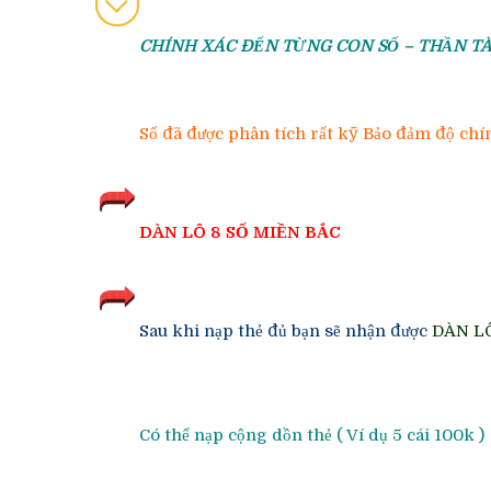
CHÍNH XÁC ĐẾN TỪNG CON SỐ – THẦN TÀI
Số đã được phân tích rất kỹ Bảo đảm độ chí
DÀN LÔ 8 SỐ MIỀN BẮC
Sau khi nạp thẻ đủ bạn sẽ nhận được
DÀN LÔ
Có thể nạp cộng dồn thẻ ( Ví dụ 5 cái 100k )