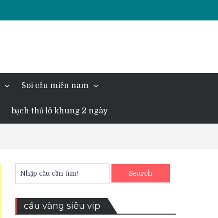
Soi cầu miền nam
bạch thủ lô khung 2 ngày
Search
cầu vàng siêu vip