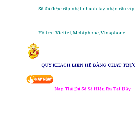
Số đã được cập nhật nhanh tay nhận cầu víp
Hỗ trợ : Viettel, Mobiphone, Vinaphone, …
QUÝ KHÁCH LIÊN HỆ BẰNG CHÁT TRỰC 
Nạp Thẻ Đủ Số Sẽ Hiện Ra Tại Đây