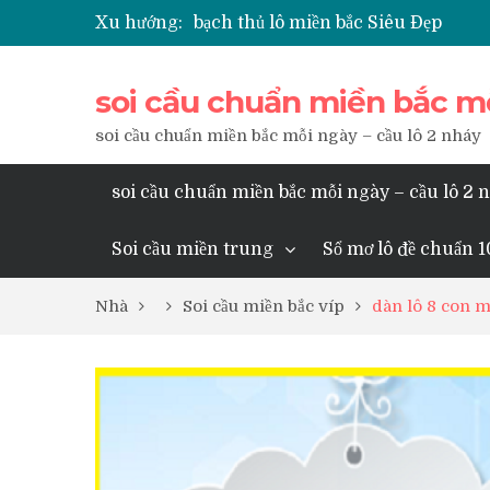
Xu hướng:
bạch thủ lô miền bắc Siêu Đẹp
bạch thủ đề miền bắc Siêu Đẹp
lô xiên 4 miền bắc Siêu Đẹp
soi cầu chuẩn miền bắc mỗ
đề đầu đuôi miền bắc siêu đẹp
dàn đề 6 con miền bắc Siêu Đẹp
soi cầu chuẩn miền bắc mỗi ngày – cầu lô 2 nháy
soi cầu chuẩn miền bắc mỗi ngày – cầu lô 2 
Soi cầu miền trung
Sổ mơ lô đề chuẩn 
Nhà
Soi cầu miền bắc víp
dàn lô 8 con m