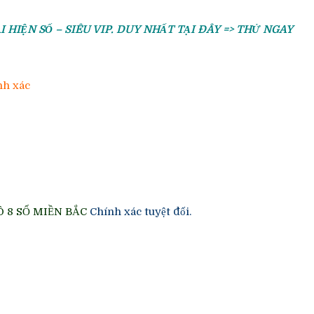
 HIỆN SỐ – SIÊU VIP. DUY NHẤT TẠI ĐÂY => THỬ NGAY
nh xác
 8 SỐ MIỀN BẮC
Chính xác tuyệt đối.