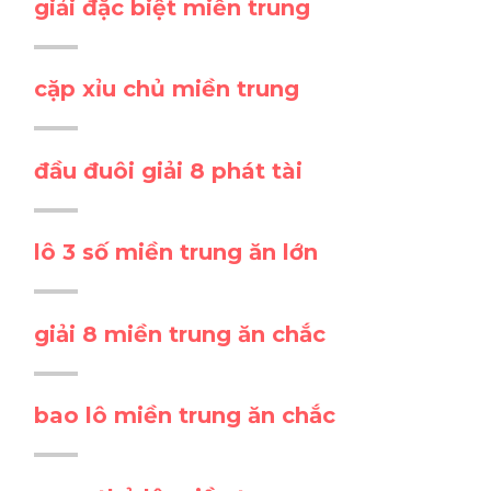
giải đặc biệt miền trung
cặp xỉu chủ miền trung
đầu đuôi giải 8 phát tài
lô 3 số miền trung ăn lớn
giải 8 miền trung ăn chắc
bao lô miền trung ăn chắc