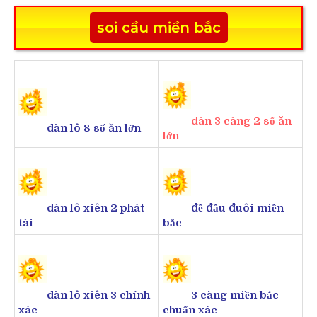
soi cầu miền bắc
dàn 3 càng 2 số ăn
dàn lô 8 số ăn lớn
lớn
dàn lô xiên 2 phát
đề đầu đuôi miền
tài
bắc
dàn lô xiên 3 chính
3 càng miền bắc
xác
chuẩn xác