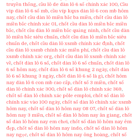
truyền thống
,
cầu lô de dàn lô 6 số chính xác 100
,
Cầu
vip dàn lô 6 số mb
,
cầu víp kqxs dàn lô 6 con mb hôm
nay
,
chốt cầu dàn lô miền bắc ba miền
,
chốt cầu dàn lô
miền bắc chính xác 01
,
chốt cầu dàn lô miền bắc miền
bắc
,
chốt cầu dàn lô miền bắc quảng ninh
,
chốt cầu dàn
lô miền bắc siêu chuẩn
,
chốt cầu dàn lô miền bắc siêu
chuẩn de
,
chốt cầu dàn lô xsmb chính xác định
,
chốt
cầu dàn lô xsmb chính xác miễn phí
,
chốt cầu dàn lô
xsmb chính xác org
,
chốt cầu dàn lô xsmb chính xác
về
,
chốt dàn lô 6 số
,
chốt dàn lô 6 số chuẩn
,
chốt dàn lô
6 số hôm nay
,
chốt dàn lô 6 số khung 2 ngày
,
chốt dàn
lô 6 số khung 3 ngày
,
chốt dàn lô 6 số là gì
,
chốt hôm
nay dàn lô 6 con mb cao cấp
,
chốt số 3 miền
,
chốt số
dàn lô chính xác 300
,
chốt số dàn lô chính xác 369
,
chốt số dàn lô chính xác pôle emploi
,
chốt số dàn lô
chính xác vào 100 ngày
,
chốt số dàn lô chính xác xsmb
hôm nay
,
chốt số dàn lô hôm nay 08 07
,
chốt số dàn lô
hôm nay 3 miền
,
chốt số dàn lô hôm nay ăn giang
,
chốt
số dàn lô hôm nay em chơi
,
chốt số dàn lô hôm nay êm
đẹp
,
chốt số dàn lô hôm nay indo
,
chốt số dàn lô hôm
nay ngọc
,
chốt số dàn lô hôm nay ông hoàng
,
chốt số