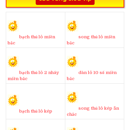
bạch thủ lô miền
song thủ lô miền
bắc
bắc
bạch thủ lô 2 nháy
dàn lô 10 số miền
miền bắc
bắc
song thủ lô kép ăn
bạch thủ lô kép
chắc