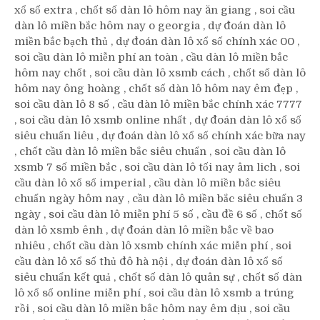
xổ số extra , chốt số dàn lô hôm nay ăn giang , soi cầu
dàn lô miền bắc hôm nay o georgia , dự đoán dàn lô
miền bắc bạch thủ , dự đoán dàn lô xổ số chính xác 00 ,
soi cầu dàn lô miễn phí an toàn , cầu dàn lô miền bắc
hôm nay chốt , soi cầu dàn lô xsmb cách , chốt số dàn lô
hôm nay ông hoàng , chốt số dàn lô hôm nay êm đẹp ,
soi cầu dàn lô 8 số , cầu dàn lô miền bắc chính xác 7777
, soi cầu dàn lô xsmb online nhất , dự đoán dàn lô xổ số
siêu chuẩn liêu , dự đoán dàn lô xổ số chính xác bữa nay
, chốt cầu dàn lô miền bắc siêu chuẩn , soi cầu dàn lô
xsmb 7 số miền bắc , soi cầu dàn lô tối nay âm lich , soi
cầu dàn lô xổ số imperial , cầu dàn lô miền bắc siêu
chuẩn ngày hôm nay , cầu dàn lô miền bắc siêu chuẩn 3
ngày , soi cầu dàn lô miễn phí 5 số , cầu đề 6 số , chốt số
dàn lô xsmb ênh , dự đoán dàn lô miền bắc về bao
nhiêu , chốt cầu dàn lô xsmb chính xác miễn phí , soi
cầu dàn lô xổ số thủ đô hà nội , dự đoán dàn lô xổ số
siêu chuẩn kết quả , chốt số dàn lô quân sự , chốt số dàn
lô xổ số online miễn phí , soi cầu dàn lô xsmb a trúng
rồi , soi cầu dàn lô miền bắc hôm nay êm dịu , soi cầu