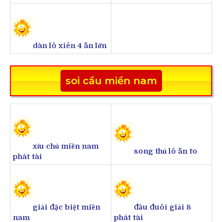
dàn lô xiên 4 ăn lớn
soi cầu miền nam
xỉu chủ miền nam
song thủ lô ăn to
phát tài
giải đặc biệt miền
đầu đuôi giải 8
nam
phát tài