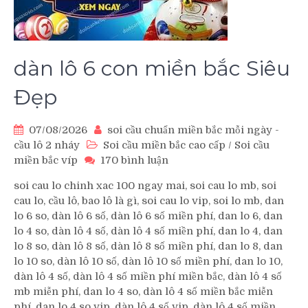
dàn lô 6 con miền bắc Siêu
Đẹp
07/08/2026
soi cầu chuẩn miền bắc mỗi ngày -
cầu lô 2 nháy
Soi cầu miền bắc cao cấp
/
Soi cầu
ở
miền bắc víp
170 bình luận
dàn
soi cau lo chinh xac 100 ngay mai, soi cau lo mb, soi
lô
cau lo, cầu lô, bao lô là gì, soi cau lo vip, soi lo mb, dan
6
lo 6 so, dàn lô 6 số, dàn lô 6 số miền phí, dan lo 6, dan
con
lo 4 so, dàn lô 4 số, dàn lô 4 số miền phí, dan lo 4, dan
miền
bắc
lo 8 so, dàn lô 8 số, dàn lô 8 số miền phí, dan lo 8, dan
Siêu
lo 10 so, dàn lô 10 số, dàn lô 10 số miền phí, dan lo 10,
Đẹp
dàn lô 4 số, dàn lô 4 số miền phí miền bắc, dàn lô 4 số
mb miễn phí, dan lo 4 so, dàn lô 4 số miền bắc miễn
phí, dan lo 4 so vip, dàn lô 4 số vip, dàn lô 4 số miền