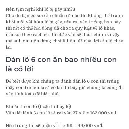
Nên tạm nghỉ khi lô bị gãy nhiều
Cho dù bạn có soi cầu chuẩn cỡ nào thì không thể tránh
khỏi một vài hôm lô bị gãy, nếu rơi vào trường hợp này
thì rất có thể hội đồng đã cho ra quy luật về lô khác,
nếu soi theo cách cũ thì chắc vẫn sẽ thua, chính vì vậy
mà anh em nên dừng chơi ít hôm để chờ đợi cầu lô chạy
lại.
Dàn lô 6 con ăn bao nhiêu con
là có lời
Để biết được khi chúng ta đánh dàn lô 6 con thì trúng
mấy con trở lên là sẽ có lãi thì bây giờ chúng ta cùng đi
vào tính toán để biết nhé.
Khi ăn 1 con lô (hoặc 1 nháy lô)
Vốn để đánh 6 con lô sẽ rơi vào 27 x 6 = 162,000 vnđ.
Nếu trúng thì sẽ nhận về: 1 x 99 = 99,000 vnđ.