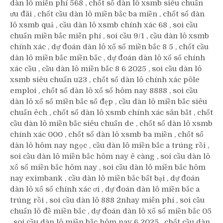
dàn lô miễn phí 568 , chốt số dàn lô xsmb siêu chuẩn
ưu đãi , chốt cầu dàn lô miền bắc ba miền , chốt số dàn
lô xsmb quả , cầu dàn lô xsmb chính xác 68 , soi cầu
chuẩn miền bắc miễn phí , soi cầu 9/1 , cầu dàn lô xsmb
chính xác , dự đoán dàn lô xổ số miền bắc 8 5 , chốt cầu
dàn lô miền bắc miền bắc , dự đoán dàn lô xổ số chính
xác cầu , cầu dàn lô miền bắc 8 6 2025 , soi cầu dàn lô
xsmb siêu chuẩn u23 , chốt số dàn lô chính xác pôle
emploi , chốt số dàn lô xổ số hôm nay 8888 , soi cầu
dàn lô xổ số miền bắc số đẹp , cầu dàn lô miền bắc siêu
chuẩn êch , chốt số dàn lô xsmb chính xác săn bắt , chốt
cầu dàn lô miền bắc siêu chuẩn de , chốt số dàn lô xsmb
chính xác 000 , chốt số dàn lô xsmb ba miền , chốt số
dàn lô hôm nay ngọc , cầu dàn lô miền bắc a trúng rồi ,
soi cầu dàn lô miền bắc hôm nay ê càng , soi cầu dàn lô
xổ số miền bắc hôm nay , soi cầu dàn lô miền bắc hôm
nay eximbank , cầu dàn lô miền bắc bất bại , dự đoán
dàn lô xổ số chính xác ơi , dự đoán dàn lô miền bắc a
trúng rồi , soi cầu dàn lô 888 2nhay miễn phí , soi cầu
chuẩn lô đề miền bắc , dự đoán dàn lô xổ số miền bắc 05
, soi cầu dàn lô miền bắc hôm nay 6 2025 , chốt cầu dàn