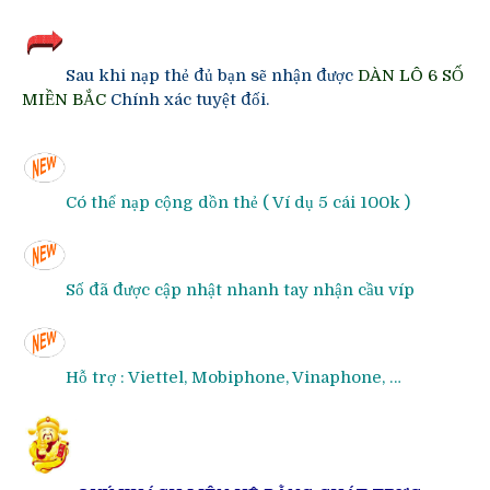
Sau khi nạp thẻ đủ bạn sẽ nhận được
DÀN LÔ 6 SỐ
MIỀN BẮC
Chính xác tuyệt đối.
Có thể nạp cộng dồn thẻ ( Ví dụ 5 cái 100k )
Số đã được cập nhật nhanh tay nhận cầu víp
Hỗ trợ : Viettel, Mobiphone, Vinaphone, …