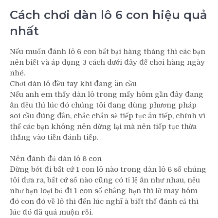
Cách chơi dàn lô 6 con hiệu quả
nhất
Nếu muốn đánh lô 6 con bất bại hàng tháng thì các bạn
nên biết và áp dụng 3 cách dưới đây để chơi hàng ngày
nhé.
Chơi dàn lô đều tay khi đang ăn cầu
Nếu anh em thấy dàn lô trong mấy hôm gần đây đang
ăn đều thì lúc đó chúng tôi đang dùng phương pháp
soi cầu đúng đắn, chắc chắn sẽ tiếp tục ăn tiếp, chính vì
thế các bạn không nên dừng lại mà nên tiếp tục thừa
thắng vào tiền đánh tiếp.
Nên đánh đủ dàn lô 6 con
Đừng bớt đi bất cứ 1 con lô nào trong dàn lô 6 số chúng
tôi đưa ra, bất cứ số nào cũng có tỉ lệ ăn như nhau, nếu
như bạn loại bỏ đi 1 con số chẳng hạn thì lỡ may hôm
đó con đó về lô thì đến lúc nghĩ à biết thế đánh cả thì
lúc đó đã quá muộn rồi.