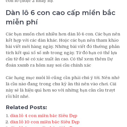
con lô (hoặc 2 nháy lô).
Dàn lô 6 con cao cấp miền bắc
miễn phí
Các bạn muốn chơi nhiều hơn dàn lô 6 con. Các bạn nên
kết hợp với các dàn khác. Hoặc các bạn nên tham khảo
bài viết mới hàng ngày. Những bài viết đó thường phân
tích kết quả xổ số mb trong ngày. Từ đó bạn có thể lựa
cầu từ đó sẽ có xác xuất ăn cao. Có thể xem thêm Dự
đoán xsmb ra hôm nay soi cầu chính xác
Các hạng mục nuôi lô cũng cần phải chú ý tới. Nên nhớ
là cầu nào đang trong chu kỳ ăn thì nên vào chơi. Cái
này sẽ là hiệu quả hơn so với những bạn căn cầu trượt
rồi bắt nhé.
Related Posts:
dàn lô 4 con miền bắc Siêu Đẹp
dàn lô 10 con miền bắc Siêu Đẹp