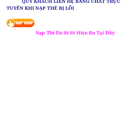
QUÝ KHÁCH LIÊN HỆ BẰNG CHÁT TRỰC
TUYẾN KHI NẠP THẺ BỊ LỖI
Nạp Thẻ Đủ Số Sẽ Hiện Ra Tại Đây