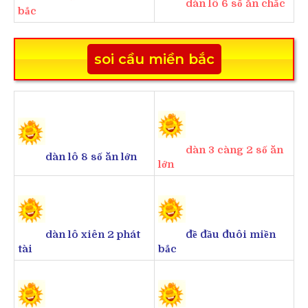
dàn lô 6 số ăn chắc
bắc
soi cầu miền bắc
dàn 3 càng 2 số ăn
dàn lô 8 số ăn lớn
lớn
dàn lô xiên 2 phát
đề đầu đuôi miền
tài
bắc