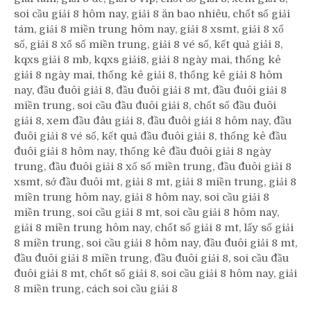
Siêu
soi cầu giải 8 hôm nay, giải 8 ăn bao nhiêu, chốt số giải
Đẹp
tám, giải 8 miền trung hôm nay, giải 8 xsmt, giải 8 xổ
số, giải 8 xổ số miền trung, giải 8 vé số, kết quả giải 8,
kqxs giải 8 mb, kqxs giải8, giải 8 ngày mai, thống kê
giải 8 ngày mai, thống kê giải 8, thống kê giải 8 hôm
nay, đầu đuôi giải 8, đầu đuôi giải 8 mt, đầu đuôi giải 8
miền trung, soi cầu đầu đuôi giải 8, chốt số đầu đuôi
giải 8, xem đầu đâu giải 8, đầu đuôi giải 8 hôm nay, đầu
đuôi giải 8 vé số, kết quả đầu đuôi giải 8, thống kê đầu
đuôi giải 8 hôm nay, thống kê đầu đuôi giải 8 ngày
trung, đầu đuôi giải 8 xổ số miền trung, đầu đuôi giải 8
xsmt, sớ đầu đuôi mt, giải 8 mt, giải 8 miền trung, giải 8
miền trung hôm nay, giải 8 hôm nay, soi cầu giải 8
miền trung, soi cầu giải 8 mt, soi cầu giải 8 hôm nay,
giải 8 miền trung hôm nay, chốt số giải 8 mt, lấy số giải
8 miền trung, soi cầu giải 8 hôm nay, đầu đuôi giải 8 mt,
đầu đuôi giải 8 miền trung, đầu đuôi giải 8, soi cầu đầu
đuôi giải 8 mt, chốt số giải 8, soi cầu giải 8 hôm nay, giải
8 miền trung, cách soi cầu giải 8