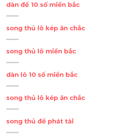
dàn đề 10 số miền bắc
song thủ lô kép ăn chắc
song thủ lô miền bắc
dàn lô 10 số miền bắc
song thủ lô kép ăn chắc
song thủ đề phát tài