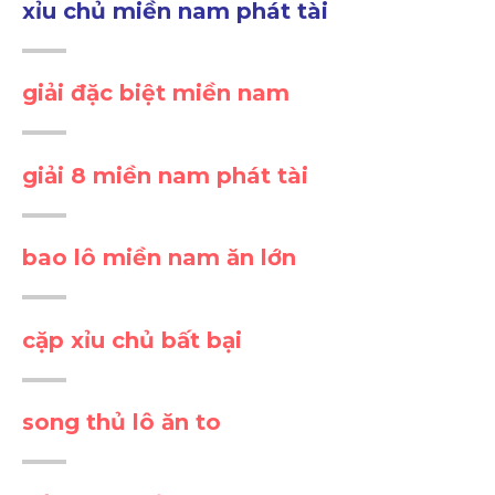
xỉu chủ miền nam phát tài
giải đặc biệt miền nam
giải 8 miền nam phát tài
bao lô miền nam ăn lớn
cặp xỉu chủ bất bại
song thủ lô ăn to