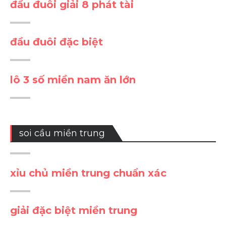
đầu đuôi giải 8 phát tài
đầu đuôi đặc biệt
lô 3 số miền nam ăn lớn
soi cầu miền trung
xỉu chủ miền trung chuẩn xác
giải đặc biệt miền trung