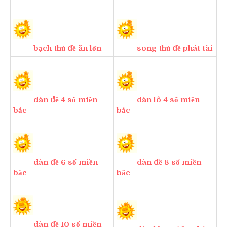
bạch thủ đề ăn lớn
song thủ đề phát tài
dàn đề 4 số miền
dàn lô 4 số miền
bắc
bắc
dàn đề 6 số miền
dàn đề 8 số miền
bắc
bắc
dàn đề 10 số miền