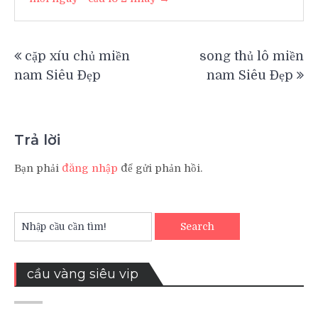
Điều
cặp xíu chủ miền
song thủ lô miền
hướng
nam Siêu Đẹp
nam Siêu Đẹp
bài
viết
Trả lời
Bạn phải
đăng nhập
để gửi phản hồi.
Search
cầu vàng siêu vip