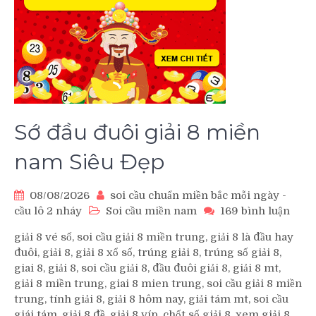
Sớ đầu đuôi giải 8 miền
nam Siêu Đẹp
08/08/2026
soi cầu chuẩn miền bắc mỗi ngày -
ở
cầu lô 2 nháy
Soi cầu miền nam
169 bình luận
Sớ
giải 8 vé số, soi cầu giải 8 miền trung, giải 8 là đầu hay
đầu
đuôi, giải 8, giải 8 xổ số, trúng giải 8, trúng số giải 8,
đuôi
giai 8, giải 8, soi cầu giải 8, đầu đuôi giải 8, giải 8 mt,
giải
giải 8 miền trung, giai 8 mien trung, soi cầu giải 8 miền
8
miền
trung, tính giải 8, giải 8 hôm nay, giải tám mt, soi cầu
nam
giái tám, giải 8 đề, giải 8 víp, chốt số giải 8, xem giải 8,