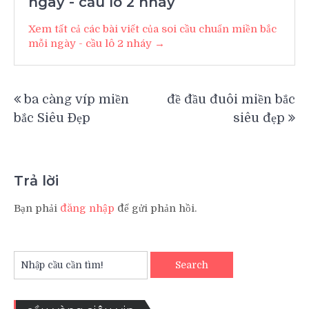
ngày - cầu lô 2 nháy
Xem tất cả các bài viết của soi cầu chuẩn miền bắc
mỗi ngày - cầu lô 2 nháy →
Điều
ba càng víp miền
đề đầu đuôi miền bắc
hướng
bắc Siêu Đẹp
siêu đẹp
bài
viết
Trả lời
Bạn phải
đăng nhập
để gửi phản hồi.
Search