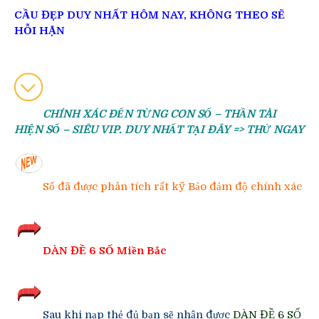
CẦU ĐẸP DUY NHẤT HÔM NAY, KHÔNG THEO SẼ
HỖI HẬN
CHÍNH XÁC ĐẾN TỪNG CON SỐ – THẦN TÀI
HIỆN SỐ – SIÊU VIP. DUY NHẤT TẠI ĐÂY => THỬ NGAY
Số đã được phân tích rất kỹ Bảo đảm độ chính xác
DÀN ĐỀ 6 SỐ Miền Bắc
Sau khi nạp thẻ đủ bạn sẽ nhận được
DÀN ĐỀ 6 SỐ