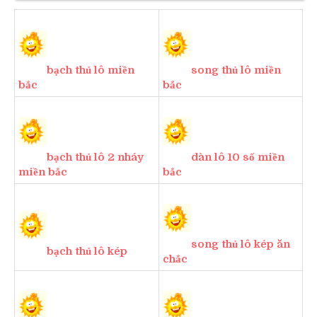
bạch thủ lô miền
song thủ lô miền
bắc
bắc
bạch thủ lô 2 nháy
dàn lô 10 số miền
miền bắc
bắc
song thủ lô kép ăn
bạch thủ lô kép
chắc