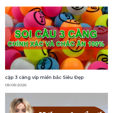
cặp 3 càng víp miền bắc Siêu Đẹp
06/08/2026