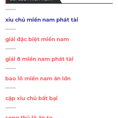
xỉu chủ miền nam phát tài
giải đặc biệt miền nam
giải 8 miền nam phát tài
bao lô miền nam ăn lớn
cặp xỉu chủ bất bại
song thủ lô ăn to