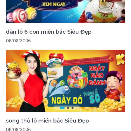
dàn lô 6 con miền bắc Siêu Đẹp
06/08/2026
song thủ lô miền bắc Siêu Đẹp
06/08/2026