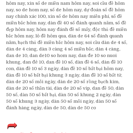
Đẹp
hôm nay, xin số de miền nam hôm nay, soi cầu đề hôm
nay, so de hom nay, số de hôm nay, dự đoán số đề hôm
nay chính xác 100, xin số de hôm nay miễn phí, số đề
miền bắc hôm nay, dàn đề 40 số đánh quanh năm, số đề
đẹp hôm nay, hôm nay đánh đề số mấy, độc thủ đề miền
bắc hôm nay, lô đề hôm qua, dàn de 64 số đánh quanh
năm, bạch thủ đề miền bắc hôm nay, soi cầu dàn de 4 số,
dàn de 4 càng, dàn 3 càng 4 số miền bắc, dàn 4 càng,
dan de 10, dan de10 so hom nay, dan đe 10 so nuoi
khung, dan đê 10, dan đề 10 số, dàn đề 6 số, dàn đề 10
con, dàn đề 10 số 3 ngày, dàn đề 10 số bất bại hôm nay,
dàn đề 10 số bất bại khung 3 ngày, dàn đề 10 số bất tử,
dàn de 20 số mỗi ngày, dàn de 20 số rồng bạch kim,
dàn de 20 số thần tài, dàn de 20 số vip, dan đề 50, dàn
50 số, dàn 50 số bất bại, dàn 50 số khung 2 ngày, dàn
50 số khung 3 ngày, dàn 50 số mỗi ngày, dàn 50 số
đánh hàng ngày, dàn de 50, dàn de 50 co