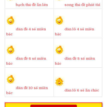
bạch thủ đề ăn lớn
song thủ đề phát tài
dàn đề 4 số miền
dàn lô 4 số miền
bắc
bắc
dàn đề 6 số miền
dàn đề 8 số miền
bắc
bắc
dàn đề 10 số miền
dàn lô 6 số ăn chắc
bắc