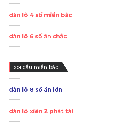
dàn lô 4 số miền bắc
dàn lô 6 số ăn chắc
soi cầu miền bắc
dàn lô 8 số ăn lớn
dàn lô xiên 2 phát tài