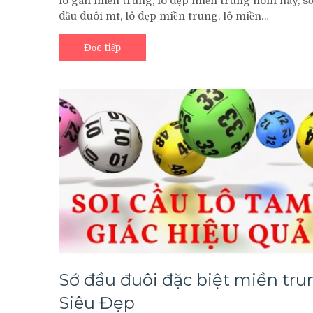
lô gan miền trung, lô đẹp miền trung hôm nay, s
thủ
đầu đuôi mt, lô đẹp miền trung, lô miền…
lô
miền
trung
Đọc tiếp
Siêu
Đẹp
Sớ đầu đuôi đặc biệt miền tru
Siêu Đẹp