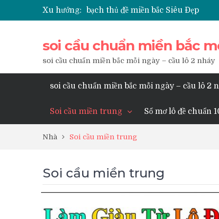
Xu hướng:
bạch thủ đề miền bắc Siêu Đẹp
song thủ lô miền bắc Siêu Đẹp
dàn đề 6 con miền bắc Siêu Đẹp
soi cầu chuẩn miền bắc mỗ
dàn lô 10 con miền bắc Siêu Đẹp
lô xiên 4 miền bắc Siêu Đẹp
soi cầu chuẩn miền bắc mỗi ngày – cầu lô 2 nháy
soi cầu chuẩn miền bắc mỗi ngày – cầu lô 2 
Soi cầu miền trung
Sổ mơ lô đề chuẩn 
Nhà
Soi cầu miền trung
Soi cầu miền trung