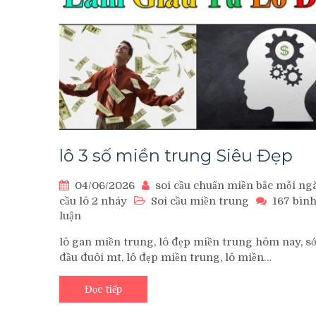
lô 3 số miền trung Siêu Đẹp
04/06/2026
soi cầu chuẩn miền bắc mỗi ngà
cầu lô 2 nháy
Soi cầu miền trung
167 bìn
ở
luận
lô
lô gan miền trung, lô đẹp miền trung hôm nay, s
3
đầu đuôi mt, lô đẹp miền trung, lô miền…
số
miền
trung
Đọc tiếp
Siêu