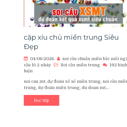
cặp xíu chủ miền trung Siêu
Đẹp
04/06/2026
soi cầu chuẩn miền bắc mỗi ngà
cầu lô 2 nháy
Soi cầu miền trung
192 bìn
ở
luận
cặp
soi cau mt, dự đoán xổ số miền trung, soi cầu miề
xíu
trung, dự đoán miền trung, du doan mt,…
chủ
miền
trung
Đọc tiếp
Siêu
Đẹp