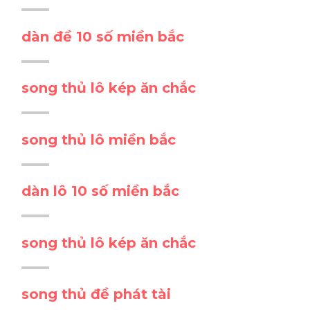
dàn đề 10 số miền bắc
song thủ lô kép ăn chắc
song thủ lô miền bắc
dàn lô 10 số miền bắc
song thủ lô kép ăn chắc
song thủ đề phát tài